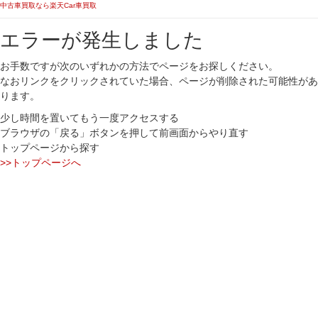
中古車買取なら楽天Car車買取
エラーが発生しました
お手数ですが次のいずれかの方法でページをお探しください。
なおリンクをクリックされていた場合、ページが削除された可能性があ
ります。
少し時間を置いてもう一度アクセスする
ブラウザの「戻る」ボタンを押して前画面からやり直す
トップページから探す
>>トップページへ