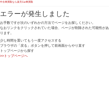
中古車買取なら楽天Car車買取
エラーが発生しました
お手数ですが次のいずれかの方法でページをお探しください。
なおリンクをクリックされていた場合、ページが削除された可能性があ
ります。
少し時間を置いてもう一度アクセスする
ブラウザの「戻る」ボタンを押して前画面からやり直す
トップページから探す
>>トップページへ