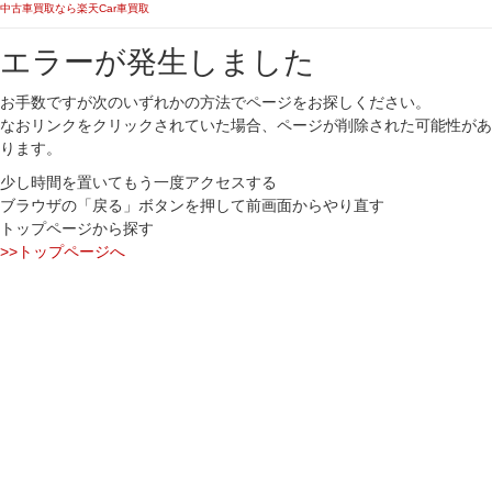
中古車買取なら楽天Car車買取
エラーが発生しました
お手数ですが次のいずれかの方法でページをお探しください。
なおリンクをクリックされていた場合、ページが削除された可能性があ
ります。
少し時間を置いてもう一度アクセスする
ブラウザの「戻る」ボタンを押して前画面からやり直す
トップページから探す
>>トップページへ