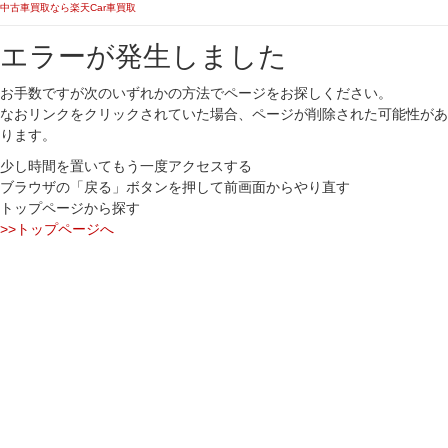
中古車買取なら楽天Car車買取
エラーが発生しました
お手数ですが次のいずれかの方法でページをお探しください。
なおリンクをクリックされていた場合、ページが削除された可能性があ
ります。
少し時間を置いてもう一度アクセスする
ブラウザの「戻る」ボタンを押して前画面からやり直す
トップページから探す
>>トップページへ