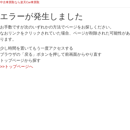
中古車買取なら楽天Car車買取
エラーが発生しました
お手数ですが次のいずれかの方法でページをお探しください。
なおリンクをクリックされていた場合、ページが削除された可能性があ
ります。
少し時間を置いてもう一度アクセスする
ブラウザの「戻る」ボタンを押して前画面からやり直す
トップページから探す
>>トップページへ