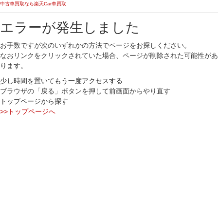
中古車買取なら楽天Car車買取
エラーが発生しました
お手数ですが次のいずれかの方法でページをお探しください。
なおリンクをクリックされていた場合、ページが削除された可能性があ
ります。
少し時間を置いてもう一度アクセスする
ブラウザの「戻る」ボタンを押して前画面からやり直す
トップページから探す
>>トップページへ