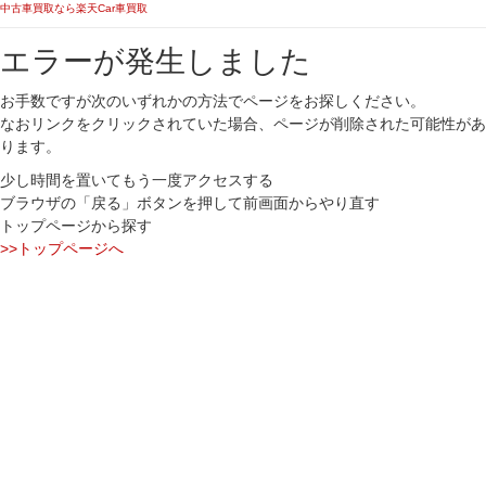
中古車買取なら楽天Car車買取
エラーが発生しました
お手数ですが次のいずれかの方法でページをお探しください。
なおリンクをクリックされていた場合、ページが削除された可能性があ
ります。
少し時間を置いてもう一度アクセスする
ブラウザの「戻る」ボタンを押して前画面からやり直す
トップページから探す
>>トップページへ