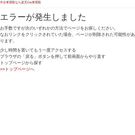
中古車買取なら楽天Car車買取
エラーが発生しました
お手数ですが次のいずれかの方法でページをお探しください。
なおリンクをクリックされていた場合、ページが削除された可能性があ
ります。
少し時間を置いてもう一度アクセスする
ブラウザの「戻る」ボタンを押して前画面からやり直す
トップページから探す
>>トップページへ