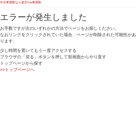
中古車買取なら楽天Car車買取
エラーが発生しました
お手数ですが次のいずれかの方法でページをお探しください。
なおリンクをクリックされていた場合、ページが削除された可能性があ
ります。
少し時間を置いてもう一度アクセスする
ブラウザの「戻る」ボタンを押して前画面からやり直す
トップページから探す
>>トップページへ