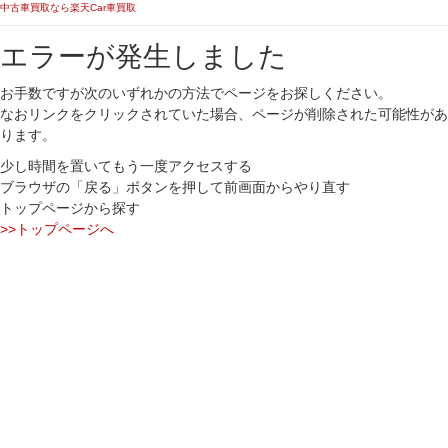
中古車買取なら楽天Car車買取
エラーが発生しました
お手数ですが次のいずれかの方法でページをお探しください。
なおリンクをクリックされていた場合、ページが削除された可能性があ
ります。
少し時間を置いてもう一度アクセスする
ブラウザの「戻る」ボタンを押して前画面からやり直す
トップページから探す
>>トップページへ