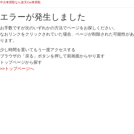
中古車買取なら楽天Car車買取
エラーが発生しました
お手数ですが次のいずれかの方法でページをお探しください。
なおリンクをクリックされていた場合、ページが削除された可能性があ
ります。
少し時間を置いてもう一度アクセスする
ブラウザの「戻る」ボタンを押して前画面からやり直す
トップページから探す
>>トップページへ