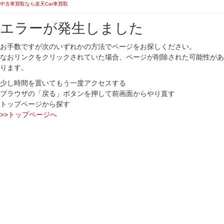
中古車買取なら楽天Car車買取
エラーが発生しました
お手数ですが次のいずれかの方法でページをお探しください。
なおリンクをクリックされていた場合、ページが削除された可能性があ
ります。
少し時間を置いてもう一度アクセスする
ブラウザの「戻る」ボタンを押して前画面からやり直す
トップページから探す
>>トップページへ