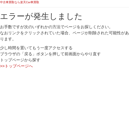
中古車買取なら楽天Car車買取
エラーが発生しました
お手数ですが次のいずれかの方法でページをお探しください。
なおリンクをクリックされていた場合、ページが削除された可能性があ
ります。
少し時間を置いてもう一度アクセスする
ブラウザの「戻る」ボタンを押して前画面からやり直す
トップページから探す
>>トップページへ