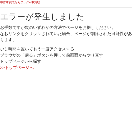
中古車買取なら楽天Car車買取
エラーが発生しました
お手数ですが次のいずれかの方法でページをお探しください。
なおリンクをクリックされていた場合、ページが削除された可能性があ
ります。
少し時間を置いてもう一度アクセスする
ブラウザの「戻る」ボタンを押して前画面からやり直す
トップページから探す
>>トップページへ