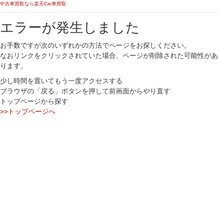
中古車買取なら楽天Car車買取
エラーが発生しました
お手数ですが次のいずれかの方法でページをお探しください。
なおリンクをクリックされていた場合、ページが削除された可能性があ
ります。
少し時間を置いてもう一度アクセスする
ブラウザの「戻る」ボタンを押して前画面からやり直す
トップページから探す
>>トップページへ