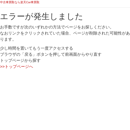
中古車買取なら楽天Car車買取
エラーが発生しました
お手数ですが次のいずれかの方法でページをお探しください。
なおリンクをクリックされていた場合、ページが削除された可能性があ
ります。
少し時間を置いてもう一度アクセスする
ブラウザの「戻る」ボタンを押して前画面からやり直す
トップページから探す
>>トップページへ