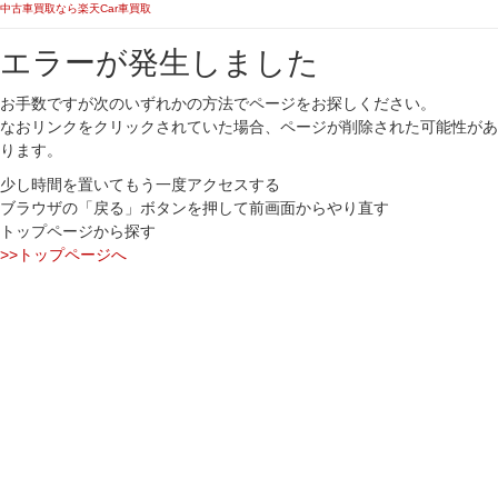
中古車買取なら楽天Car車買取
エラーが発生しました
お手数ですが次のいずれかの方法でページをお探しください。
なおリンクをクリックされていた場合、ページが削除された可能性があ
ります。
少し時間を置いてもう一度アクセスする
ブラウザの「戻る」ボタンを押して前画面からやり直す
トップページから探す
>>トップページへ