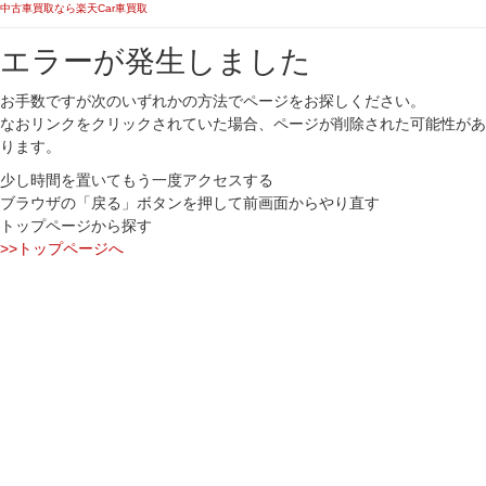
中古車買取なら楽天Car車買取
エラーが発生しました
お手数ですが次のいずれかの方法でページをお探しください。
なおリンクをクリックされていた場合、ページが削除された可能性があ
ります。
少し時間を置いてもう一度アクセスする
ブラウザの「戻る」ボタンを押して前画面からやり直す
トップページから探す
>>トップページへ