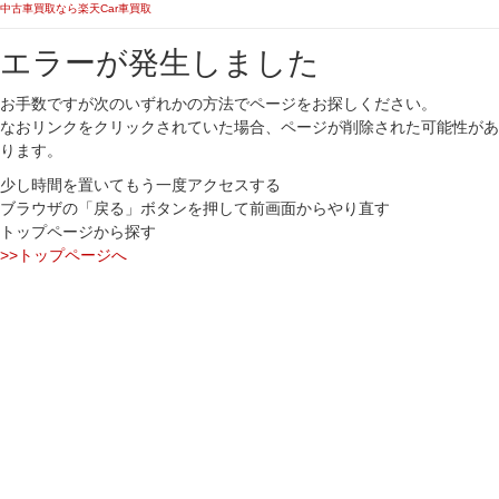
中古車買取なら楽天Car車買取
エラーが発生しました
お手数ですが次のいずれかの方法でページをお探しください。
なおリンクをクリックされていた場合、ページが削除された可能性があ
ります。
少し時間を置いてもう一度アクセスする
ブラウザの「戻る」ボタンを押して前画面からやり直す
トップページから探す
>>トップページへ