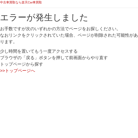
中古車買取なら楽天Car車買取
エラーが発生しました
お手数ですが次のいずれかの方法でページをお探しください。
なおリンクをクリックされていた場合、ページが削除された可能性があ
ります。
少し時間を置いてもう一度アクセスする
ブラウザの「戻る」ボタンを押して前画面からやり直す
トップページから探す
>>トップページへ