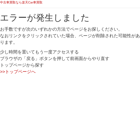
中古車買取なら楽天Car車買取
エラーが発生しました
お手数ですが次のいずれかの方法でページをお探しください。
なおリンクをクリックされていた場合、ページが削除された可能性があ
ります。
少し時間を置いてもう一度アクセスする
ブラウザの「戻る」ボタンを押して前画面からやり直す
トップページから探す
>>トップページへ