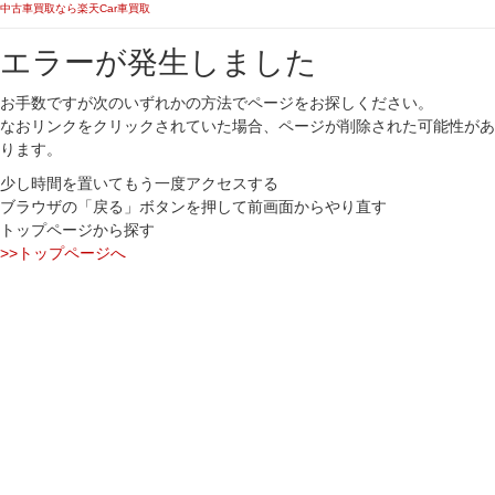
中古車買取なら楽天Car車買取
エラーが発生しました
お手数ですが次のいずれかの方法でページをお探しください。
なおリンクをクリックされていた場合、ページが削除された可能性があ
ります。
少し時間を置いてもう一度アクセスする
ブラウザの「戻る」ボタンを押して前画面からやり直す
トップページから探す
>>トップページへ