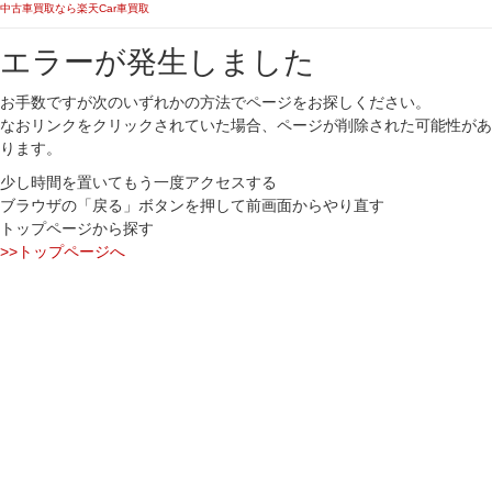
中古車買取なら楽天Car車買取
エラーが発生しました
お手数ですが次のいずれかの方法でページをお探しください。
なおリンクをクリックされていた場合、ページが削除された可能性があ
ります。
少し時間を置いてもう一度アクセスする
ブラウザの「戻る」ボタンを押して前画面からやり直す
トップページから探す
>>トップページへ