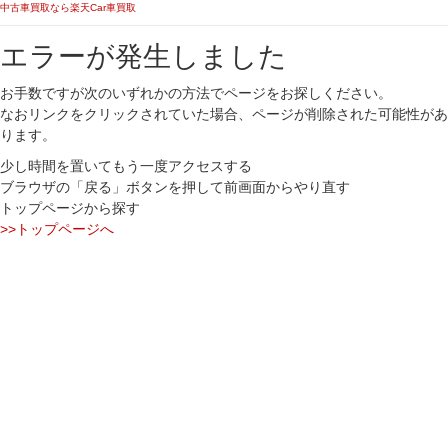
中古車買取なら楽天Car車買取
エラーが発生しました
お手数ですが次のいずれかの方法でページをお探しください。
なおリンクをクリックされていた場合、ページが削除された可能性があ
ります。
少し時間を置いてもう一度アクセスする
ブラウザの「戻る」ボタンを押して前画面からやり直す
トップページから探す
>>トップページへ