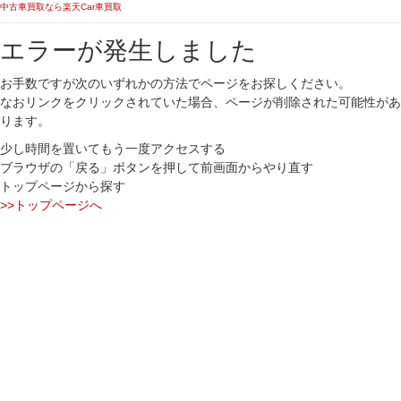
中古車買取なら楽天Car車買取
エラーが発生しました
お手数ですが次のいずれかの方法でページをお探しください。
なおリンクをクリックされていた場合、ページが削除された可能性があ
ります。
少し時間を置いてもう一度アクセスする
ブラウザの「戻る」ボタンを押して前画面からやり直す
トップページから探す
>>トップページへ