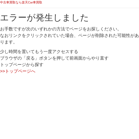
中古車買取なら楽天Car車買取
エラーが発生しました
お手数ですが次のいずれかの方法でページをお探しください。
なおリンクをクリックされていた場合、ページが削除された可能性があ
ります。
少し時間を置いてもう一度アクセスする
ブラウザの「戻る」ボタンを押して前画面からやり直す
トップページから探す
>>トップページへ