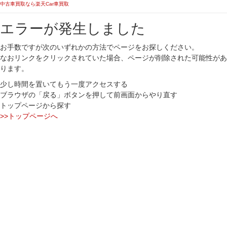
中古車買取なら楽天Car車買取
エラーが発生しました
お手数ですが次のいずれかの方法でページをお探しください。
なおリンクをクリックされていた場合、ページが削除された可能性があ
ります。
少し時間を置いてもう一度アクセスする
ブラウザの「戻る」ボタンを押して前画面からやり直す
トップページから探す
>>トップページへ