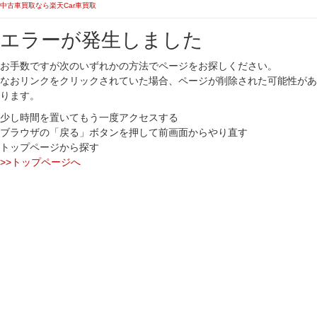
中古車買取なら楽天Car車買取
エラーが発生しました
お手数ですが次のいずれかの方法でページをお探しください。
なおリンクをクリックされていた場合、ページが削除された可能性があ
ります。
少し時間を置いてもう一度アクセスする
ブラウザの「戻る」ボタンを押して前画面からやり直す
トップページから探す
>>トップページへ