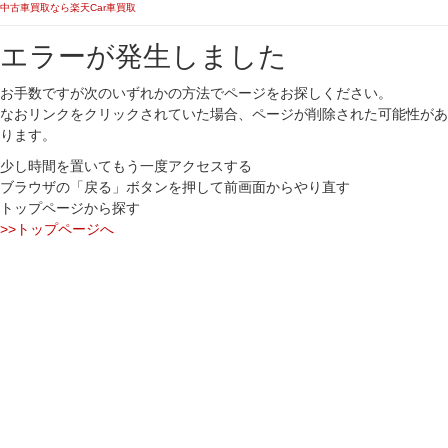
中古車買取なら楽天Car車買取
エラーが発生しました
お手数ですが次のいずれかの方法でページをお探しください。
なおリンクをクリックされていた場合、ページが削除された可能性があ
ります。
少し時間を置いてもう一度アクセスする
ブラウザの「戻る」ボタンを押して前画面からやり直す
トップページから探す
>>トップページへ