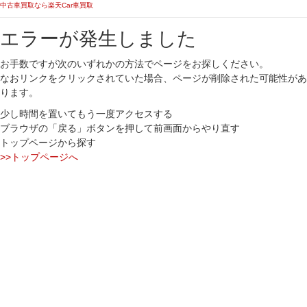
中古車買取なら楽天Car車買取
エラーが発生しました
お手数ですが次のいずれかの方法でページをお探しください。
なおリンクをクリックされていた場合、ページが削除された可能性があ
ります。
少し時間を置いてもう一度アクセスする
ブラウザの「戻る」ボタンを押して前画面からやり直す
トップページから探す
>>トップページへ