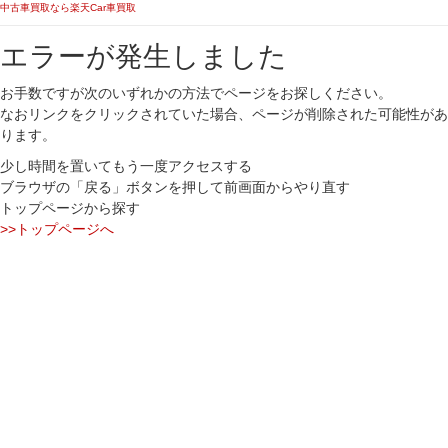
中古車買取なら楽天Car車買取
エラーが発生しました
お手数ですが次のいずれかの方法でページをお探しください。
なおリンクをクリックされていた場合、ページが削除された可能性があ
ります。
少し時間を置いてもう一度アクセスする
ブラウザの「戻る」ボタンを押して前画面からやり直す
トップページから探す
>>トップページへ