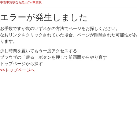
中古車買取なら楽天Car車買取
エラーが発生しました
お手数ですが次のいずれかの方法でページをお探しください。
なおリンクをクリックされていた場合、ページが削除された可能性があ
ります。
少し時間を置いてもう一度アクセスする
ブラウザの「戻る」ボタンを押して前画面からやり直す
トップページから探す
>>トップページへ