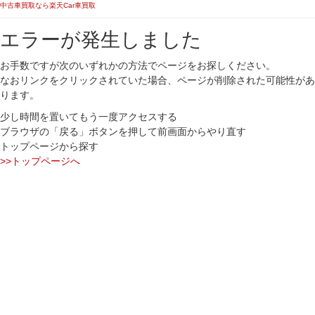
中古車買取なら楽天Car車買取
エラーが発生しました
お手数ですが次のいずれかの方法でページをお探しください。
なおリンクをクリックされていた場合、ページが削除された可能性があ
ります。
少し時間を置いてもう一度アクセスする
ブラウザの「戻る」ボタンを押して前画面からやり直す
トップページから探す
>>トップページへ