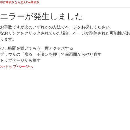
中古車買取なら楽天Car車買取
エラーが発生しました
お手数ですが次のいずれかの方法でページをお探しください。
なおリンクをクリックされていた場合、ページが削除された可能性があ
ります。
少し時間を置いてもう一度アクセスする
ブラウザの「戻る」ボタンを押して前画面からやり直す
トップページから探す
>>トップページへ