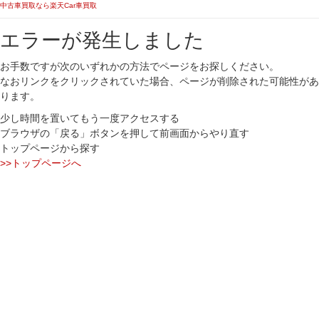
中古車買取なら楽天Car車買取
エラーが発生しました
お手数ですが次のいずれかの方法でページをお探しください。
なおリンクをクリックされていた場合、ページが削除された可能性があ
ります。
少し時間を置いてもう一度アクセスする
ブラウザの「戻る」ボタンを押して前画面からやり直す
トップページから探す
>>トップページへ