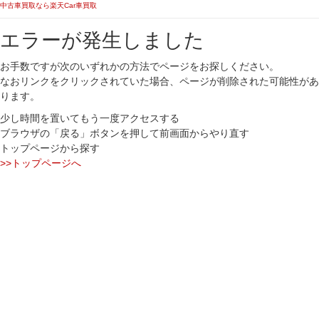
中古車買取なら楽天Car車買取
エラーが発生しました
お手数ですが次のいずれかの方法でページをお探しください。
なおリンクをクリックされていた場合、ページが削除された可能性があ
ります。
少し時間を置いてもう一度アクセスする
ブラウザの「戻る」ボタンを押して前画面からやり直す
トップページから探す
>>トップページへ