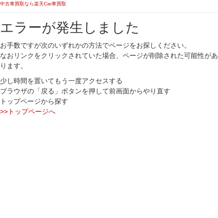
中古車買取なら楽天Car車買取
エラーが発生しました
お手数ですが次のいずれかの方法でページをお探しください。
なおリンクをクリックされていた場合、ページが削除された可能性があ
ります。
少し時間を置いてもう一度アクセスする
ブラウザの「戻る」ボタンを押して前画面からやり直す
トップページから探す
>>トップページへ