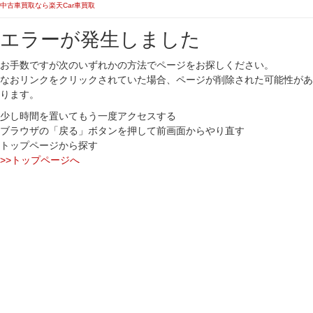
中古車買取なら楽天Car車買取
エラーが発生しました
お手数ですが次のいずれかの方法でページをお探しください。
なおリンクをクリックされていた場合、ページが削除された可能性があ
ります。
少し時間を置いてもう一度アクセスする
ブラウザの「戻る」ボタンを押して前画面からやり直す
トップページから探す
>>トップページへ