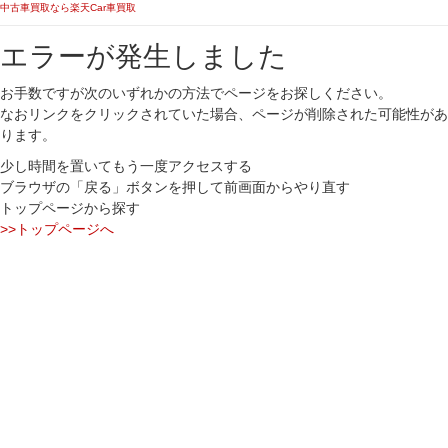
中古車買取なら楽天Car車買取
エラーが発生しました
お手数ですが次のいずれかの方法でページをお探しください。
なおリンクをクリックされていた場合、ページが削除された可能性があ
ります。
少し時間を置いてもう一度アクセスする
ブラウザの「戻る」ボタンを押して前画面からやり直す
トップページから探す
>>トップページへ