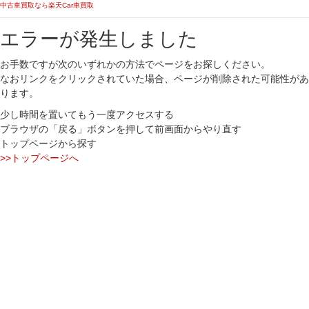
中古車買取なら楽天Car車買取
エラーが発生しました
お手数ですが次のいずれかの方法でページをお探しください。
なおリンクをクリックされていた場合、ページが削除された可能性があ
ります。
少し時間を置いてもう一度アクセスする
ブラウザの「戻る」ボタンを押して前画面からやり直す
トップページから探す
>>トップページへ