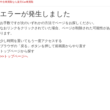
中古車買取なら楽天Car車買取
エラーが発生しました
お手数ですが次のいずれかの方法でページをお探しください。
なおリンクをクリックされていた場合、ページが削除された可能性があ
ります。
少し時間を置いてもう一度アクセスする
ブラウザの「戻る」ボタンを押して前画面からやり直す
トップページから探す
>>トップページへ