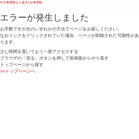
中古車買取なら楽天Car車買取
エラーが発生しました
お手数ですが次のいずれかの方法でページをお探しください。
なおリンクをクリックされていた場合、ページが削除された可能性があ
ります。
少し時間を置いてもう一度アクセスする
ブラウザの「戻る」ボタンを押して前画面からやり直す
トップページから探す
>>トップページへ