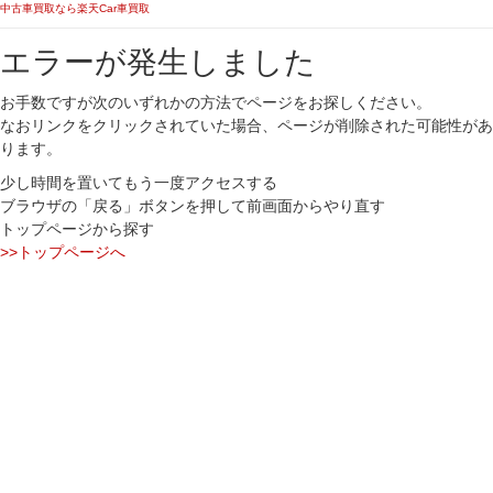
中古車買取なら楽天Car車買取
エラーが発生しました
お手数ですが次のいずれかの方法でページをお探しください。
なおリンクをクリックされていた場合、ページが削除された可能性があ
ります。
少し時間を置いてもう一度アクセスする
ブラウザの「戻る」ボタンを押して前画面からやり直す
トップページから探す
>>トップページへ