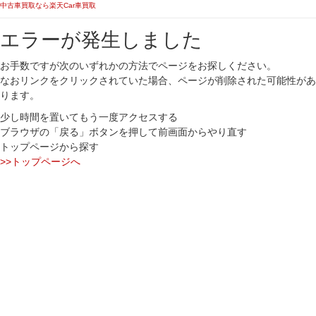
中古車買取なら楽天Car車買取
エラーが発生しました
お手数ですが次のいずれかの方法でページをお探しください。
なおリンクをクリックされていた場合、ページが削除された可能性があ
ります。
少し時間を置いてもう一度アクセスする
ブラウザの「戻る」ボタンを押して前画面からやり直す
トップページから探す
>>トップページへ