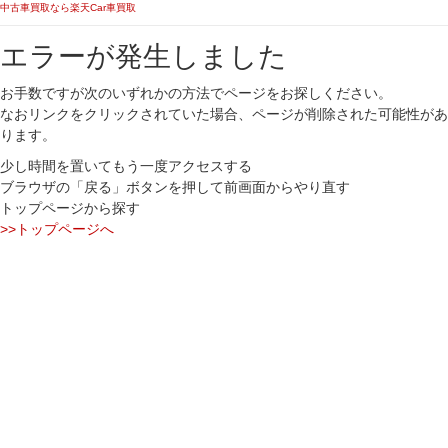
中古車買取なら楽天Car車買取
エラーが発生しました
お手数ですが次のいずれかの方法でページをお探しください。
なおリンクをクリックされていた場合、ページが削除された可能性があ
ります。
少し時間を置いてもう一度アクセスする
ブラウザの「戻る」ボタンを押して前画面からやり直す
トップページから探す
>>トップページへ