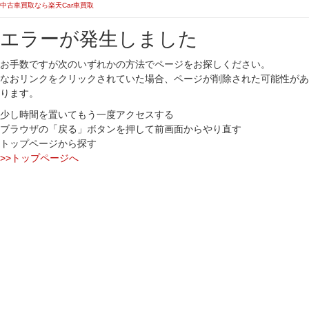
中古車買取なら楽天Car車買取
エラーが発生しました
お手数ですが次のいずれかの方法でページをお探しください。
なおリンクをクリックされていた場合、ページが削除された可能性があ
ります。
少し時間を置いてもう一度アクセスする
ブラウザの「戻る」ボタンを押して前画面からやり直す
トップページから探す
>>トップページへ