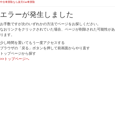
中古車買取なら楽天Car車買取
エラーが発生しました
お手数ですが次のいずれかの方法でページをお探しください。
なおリンクをクリックされていた場合、ページが削除された可能性があ
ります。
少し時間を置いてもう一度アクセスする
ブラウザの「戻る」ボタンを押して前画面からやり直す
トップページから探す
>>トップページへ