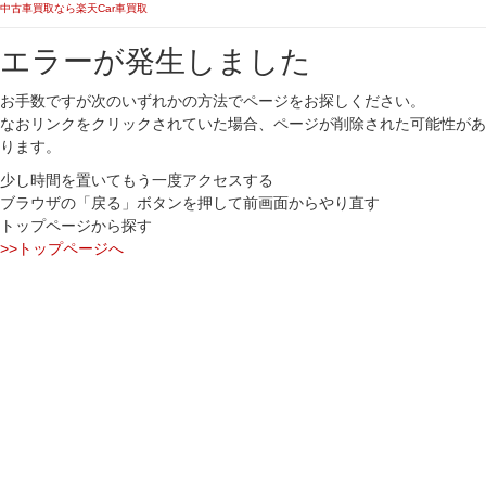
中古車買取なら楽天Car車買取
エラーが発生しました
お手数ですが次のいずれかの方法でページをお探しください。
なおリンクをクリックされていた場合、ページが削除された可能性があ
ります。
少し時間を置いてもう一度アクセスする
ブラウザの「戻る」ボタンを押して前画面からやり直す
トップページから探す
>>トップページへ