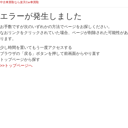
中古車買取なら楽天Car車買取
エラーが発生しました
お手数ですが次のいずれかの方法でページをお探しください。
なおリンクをクリックされていた場合、ページが削除された可能性があ
ります。
少し時間を置いてもう一度アクセスする
ブラウザの「戻る」ボタンを押して前画面からやり直す
トップページから探す
>>トップページへ