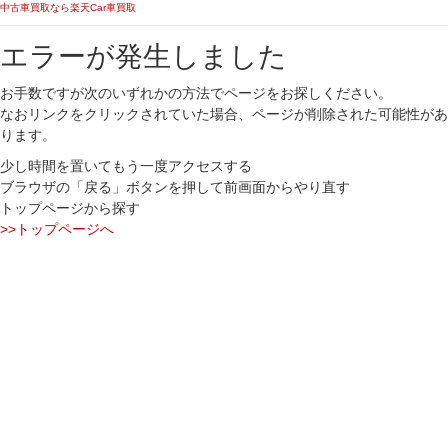
中古車買取なら楽天Car車買取
エラーが発生しました
お手数ですが次のいずれかの方法でページをお探しください。
なおリンクをクリックされていた場合、ページが削除された可能性があ
ります。
少し時間を置いてもう一度アクセスする
ブラウザの「戻る」ボタンを押して前画面からやり直す
トップページから探す
>>トップページへ